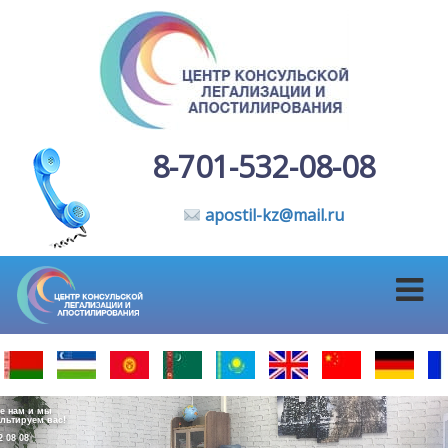
8-701-532-08-08
apostil-kz@mail.ru
е нам и мы
льтируем вас!
2 08 08